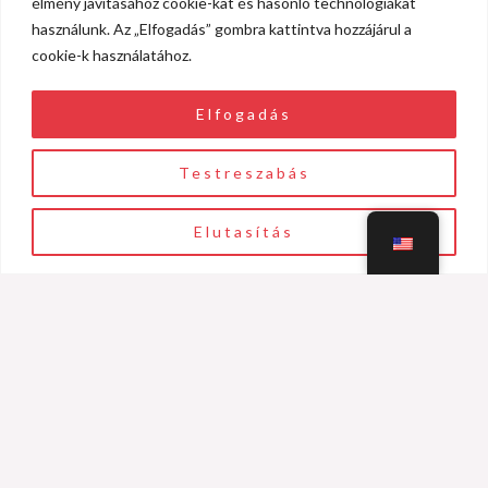
élmény javításához cookie-kat és hasonló technológiákat
használunk. Az „Elfogadás” gombra kattintva hozzájárul a
cookie-k használatához.
Email
Elfogadás
info@einnalab.hu
Testreszabás
Phone number
Elutasítás
+3670 701 6426
FOLLOW US
F
I
a
n
c
s
e
t
b
a
o
g
o
r