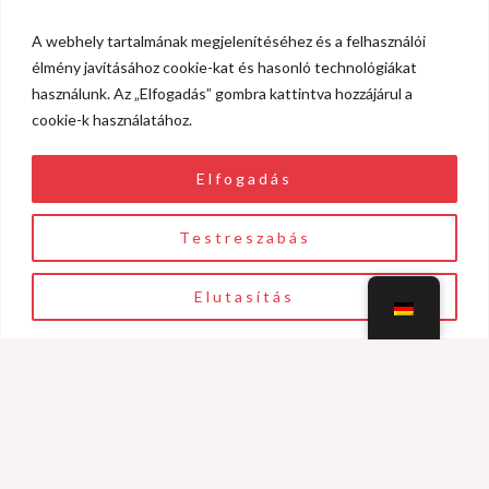
KONTAKT
A webhely tartalmának megjelenítéséhez és a felhasználói
élmény javításához cookie-kat és hasonló technológiákat
használunk. Az „Elfogadás” gombra kattintva hozzájárul a
cookie-k használatához.
Email
Elfogadás
info@einnalab.hu
Testreszabás
Telefonnummer
Elutasítás
+3670 701 6426
FOLGEN SIE UNS
F
I
a
n
c
s