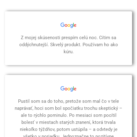
Z mojej skúsenosti prespím celú noc. Cítim sa
oddýchnutejší. Skvelý produkt. Používam ho ako
kúru.
Pustil som sa do toho, pretože som mal čo v tele
naprávať, hoci som bol spočiatku trochu skeptický –
ale to rýchlo pominulo. Po mesiaci som pocítil
bolesť v miestach starých zranení, ktorá trvala
niekoľko týždňov, potom ustúpila – a odvtedy je
všetko v poriadku. Jednoznačne to pozitívne