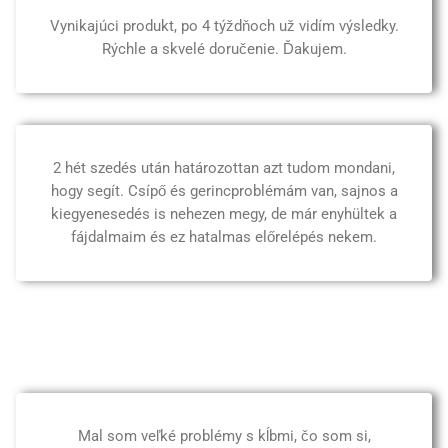
Vynikajúci produkt, po 4 týždňoch už vidím výsledky.
Rýchle a skvelé doručenie. Ďakujem.
2 hét szedés után határozottan azt tudom mondani,
hogy segít. Csípő és gerincproblémám van, sajnos a
kiegyenesedés is nehezen megy, de már enyhültek a
fájdalmaim és ez hatalmas előrelépés nekem.
Mal som veľké problémy s kĺbmi, čo som si,