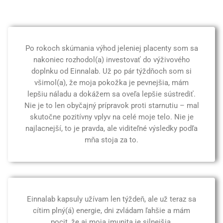
Po rokoch skúmania výhod jeleniej placenty som sa
nakoniec rozhodol(a) investovať do výživového
doplnku od Einnalab. Už po pár týždňoch som si
všimol(a), že moja pokožka je pevnejšia, mám
lepšiu náladu a dokážem sa oveľa lepšie sústrediť.
Nie je to len obyčajný prípravok proti starnutiu – mal
skutočne pozitívny vplyv na celé moje telo. Nie je
najlacnejší, to je pravda, ale viditeľné výsledky podľa
mňa stoja za to.
Einnalab kapsuly užívam len týždeň, ale už teraz sa
cítim plný(á) energie, dni zvládam ľahšie a mám
pocit, že aj moja imunita je silnejšia.