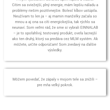
Cítim sa sviežejší, plný energie, mám lepšiu náladu a
problémy riešim pozitívnejšie. Bolesť kĺbov ustúpila.
Neužívam to len ja – aj mamin manželky začala so
mnou a aj ona sa cíti energickejšia, tak rýchlo sa
neunaví. Som veľmi rád, že sme si vybrali EINNALAB
– je to spoľahlivý, testovaný produkt, oveľa lacnejší
ako ten druhý, ktorý sa predáva cez MLM systém. Ak
môžete, určite odporúčam! Som zvedavý na ďalšie
výsledky.
Môžem povedať, že zápaly v mojom tele sa znížili –
pre mňa veľký pokrok.