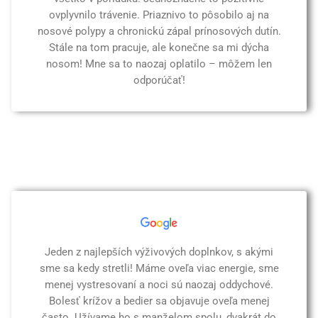
ovplyvnilo trávenie. Priaznivo to pôsobilo aj na
nosové polypy a chronickú zápal prínosových dutín.
Stále na tom pracuje, ale konečne sa mi dýcha
nosom! Mne sa to naozaj oplatilo – môžem len
odporúčať!
Jeden z najlepších výživových doplnkov, s akými
sme sa kedy stretli! Máme oveľa viac energie, sme
menej vystresovaní a noci sú naozaj oddychové.
Bolesť krížov a bedier sa objavuje oveľa menej
často. Užívame ho s manželom spolu, dvakrát do