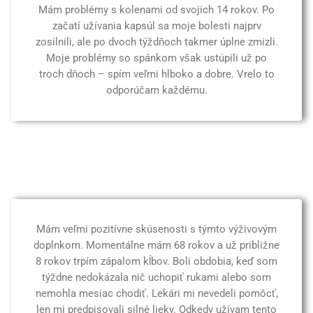
Mám problémy s kolenami od svojich 14 rokov. Po
začatí užívania kapsúl sa moje bolesti najprv
zosilnili, ale po dvoch týždňoch takmer úplne zmizli.
Moje problémy so spánkom však ustúpili už po
troch dňoch – spím veľmi hlboko a dobre. Vrelo to
odporúčam každému.
Mám veľmi pozitívne skúsenosti s týmto výživovým
doplnkom. Momentálne mám 68 rokov a už približne
8 rokov trpím zápalom kĺbov. Boli obdobia, keď som
týždne nedokázala nič uchopiť rukami alebo som
nemohla mesiac chodiť. Lekári mi nevedeli pomôcť,
len mi predpisovali silné lieky. Odkedy užívam tento