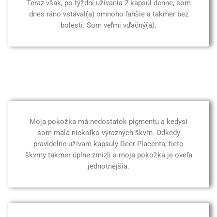
Teraz však, po týždni užívania 2 kapsúl denne, som
dnes ráno vstával(a) omnoho ľahšie a takmer bez
bolesti. Som veľmi vďačný(á).
Moja pokožka má nedostatok pigmentu a kedysi
som mala niekoľko výrazných škvŕn. Odkedy
pravidelne užívam kapsuly Deer Placenta, tieto
škvrny takmer úplne zmizli a moja pokožka je oveľa
jednotnejšia.