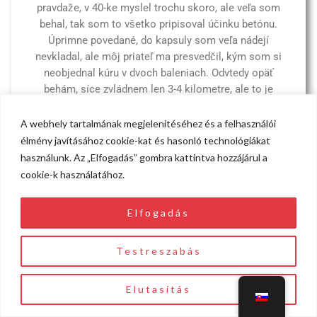
pravdaže, v 40-ke myslel trochu skoro, ale veľa som
behal, tak som to všetko pripisoval účinku betónu.
Úprimne povedané, do kapsuly som veľa nádejí
nevkladal, ale môj priateľ ma presvedčil, kým som si
neobjednal kúru v dvoch baleniach. Odvtedy opäť
behám, síce zvládnem len 3-4 kilometre, ale to je
veľká vec, pretože minimálne 1,5 mesiaca opäť
neochoriem.
A webhely tartalmának megjelenítéséhez és a felhasználói
élmény javításához cookie-kat és hasonló technológiákat
használunk. Az „Elfogadás” gombra kattintva hozzájárul a
cookie-k használatához.
Veľmi sa mi páči prístup spoločnosti, už som to
Elfogadás
spomínal v telefóne, ale chcel by som vám ešte raz
poďakovať, že ste sa podelili o svoje osobné
Testreszabás
skúsenosti a že môžeme získať produkt za
prijateľnú cenu. Produkt som už vyskúšala (pod inou
značkou, čo nie je pre moju peňaženku a musím
Elutasítás
povedať, že z vlastnej skúsenosti môžem potvrdiť,