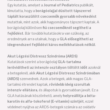
Egy kutatás, amelyet a
Journal of Pediatrics
publikált,
kimutatta, hogy a
borágóolajjal dúsított tápszerrel
táplált koraszülött csecsemők gyorsabb növekedést
mutattak, mint azok, akik hagyományos tápszert kaptak. A
borágóolaj különösen
fiú csecsemőknél segítheti a
fejlődést
. Bár további kutatásokra van szükség, az
eredmények arra utalnak, hogy a
GLA elősegítheti az
idegrendszeri fejlődést káros mellékhatások nélkül
.
Akut Légzési Distressz Szindróma (ARDS)
Kutatások szerint a borágóolaj
GLA-tartalma
lerövidítheti az intenzív osztályon töltött időt
azoknál
a betegeknél, akik
Akut Légzési Distressz Szindrómában
(ARDS)
szenvednek. Azok a betegek, akik magas GLA-
tartalmú étrendet kaptak,
rövidebb ideig szorultak
intenzív ellátásra
, és állapotuk is gyorsabban javult. Ez a
GLA hatásának köszönhető, amely
helyreállítja a béta-
karotin és alfa-tokoferol (E-vitamin) szintjét
, ezzel
védelmet nyújtva az ARDS-betegek számára az oxidatív