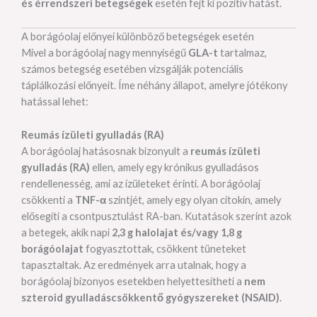
és érrendszeri betegségek
esetén fejt ki pozitív hatást.
A borágóolaj előnyei különböző betegségek esetén
Mivel a borágóolaj nagy mennyiségű
GLA-t
tartalmaz,
számos betegség esetében vizsgálják potenciális
táplálkozási előnyeit. Íme néhány állapot, amelyre jótékony
hatással lehet:
Reumás ízületi gyulladás (RA)
A borágóolaj hatásosnak bizonyult a
reumás ízületi
gyulladás (RA)
ellen, amely egy krónikus gyulladásos
rendellenesség, ami az ízületeket érinti. A borágóolaj
csökkenti a
TNF-α
szintjét, amely egy olyan citokin, amely
elősegíti a csontpusztulást RA-ban. Kutatások szerint azok
a betegek, akik napi
2,3 g halolajat és/vagy 1,8 g
borágóolajat
fogyasztottak, csökkent tüneteket
tapasztaltak. Az eredmények arra utalnak, hogy a
borágóolaj bizonyos esetekben helyettesítheti a
nem
szteroid gyulladáscsökkentő gyógyszereket (NSAID)
.