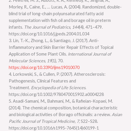
2. Fewtrell, M. S., Abbott, R. A., Kennedy, K., Singhal, A.,
Morley, R., Caine, E., … Lucas, A. (2004). Randomized, double-
blind trial of long-chain polyunsaturated fatty acid
supplementation with fish oil and borage oil in preterm
infants.
The Journal of Pediatrics
,
144
(4), 471–479.
https://doi.org/10.1016/j.jpeds.2004.01.034
3. Lin, T.-K., Zhong, L., & Santiago, J. (2017). Anti-
Inflammatory and Skin Barrier Repair Effects of Topical
Application of Some Plant Oils.
International Journal of
Molecular Sciences
,
19
(1), 70.
https://doi.org/10.3390/ijms19010070
4. Lorkowski, S., & Cullen, P. (2007). Atherosclerosis:
Pathogenesis, Clinical Features and
Treatment.
Encyclopedia of Life Sciences
.
https://doi.org/10.1002/9780470015902.a0004228
5. Asadi-Samani, M., Bahmani, M., & Rafieian-Kopaei, M.
(2014). The chemical composition, botanical characteristic
and biological activities of Borago officinalis: a review.
Asian
Pacific Journal of Tropical Medicine
,
7
, S22–S28.
https://doi.org/10.1016/s1995-7645(14)60199-1