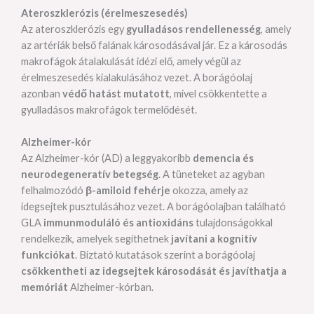
Ateroszklerózis (érelmeszesedés)
Az ateroszklerózis egy
gyulladásos rendellenesség
, amely
az artériák belső falának károsodásával jár. Ez a károsodás
makrofágok átalakulását idézi elő, amely végül az
érelmeszesedés kialakulásához vezet. A borágóolaj
azonban
védő hatást mutatott
, mivel csökkentette a
gyulladásos makrofágok termelődését.
Alzheimer-kór
Az Alzheimer-kór (AD) a leggyakoribb
demencia és
neurodegeneratív betegség
. A tüneteket az agyban
felhalmozódó
β-amiloid fehérje
okozza, amely az
idegsejtek pusztulásához vezet. A borágóolajban található
GLA
immunmoduláló és antioxidáns
tulajdonságokkal
rendelkezik, amelyek segíthetnek
javítani a kognitív
funkciókat
. Biztató kutatások szerint a borágóolaj
csökkentheti az idegsejtek károsodását és javíthatja a
memóriát
Alzheimer-kórban.