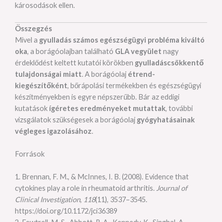
károsodások ellen.
Összegzés
Mivel a
gyulladás számos egészségügyi probléma kiváltó
oka
, a borágóolajban található
GLA vegyület
nagy
érdeklődést keltett kutatói körökben
gyulladáscsökkentő
tulajdonságai miatt
. A borágóolaj
étrend-
kiegészítőként
, bőrápolási termékekben és egészségügyi
készítményekben is egyre népszerűbb. Bár az eddigi
kutatások
ígéretes eredményeket mutattak
, további
vizsgálatok szükségesek a borágóolaj
gyógyhatásainak
végleges igazolásához
.
Források
1. Brennan, F. M., & McInnes, I. B. (2008). Evidence that
cytokines play a role in rheumatoid arthritis.
Journal of
Clinical Investigation
,
118
(11), 3537–3545.
https://doi.org/10.1172/jci36389