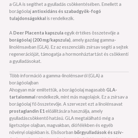
a GLA is segíthet a gyulladás csökkentésében. Emellett a
borágóolaj
antioxidáns és szabadgyök-fogó
tulajdonságokkal
is rendelkezik.
A
Deer Placenta kapszula
egyik értékes összetevője a
borágóolaj (200 mg/kapszula)
, amely gazdag gamma-
linolénsavban (GLA). Ez az esszenciális zsírsav segíti a sejtek
regenerációját, támogatja a hormonháztartást és csökkenti
a gyulladásokat.
Több információ a gamma-linolénsavról (GLA) a
borágóolajban
Ahogyan már említettük, a borágóolaj magasabb
GLA-
tartalommal
rendelkezik, mint más magolajok. Ez a zsírsav a
borágóolaj fő összetevője. A szervezet ezt a linolénsavat
prostaglandin E1
előállítására használja, amely
gyulladáscsökkentő hatású. GLA megtalálható még a
ligetszépe olajban, magvakban, diófélékben és egyéb
növényi olajokban is. Elsősorban
bőrgyulladások és szív-