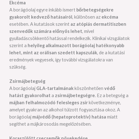
Ekcéma
A borágóolaj egyre inkább ismert
bőrbetegségekre
gyakorolt kedvező hatásairól
, különösen az
ekcéma
esetében. A kutatások szerint
az atópiás dermatitiszben
szenvedők számára előnyös lehet
, mivel
gyulladáscsökkentő hatással rendelkezik. Klinikai vizsgálatok
szerint a
helyileg alkalmazott borágóolaj hatékonyabb
lehet, mint az orálisan szedett kapszulák
, de a kutatási
eredmények vegyesek, így további vizsgálatokra van
szükség.
Zsírmájbetegség
A borágóolaj
GLA-tartalmának
köszönhetően
védő
hatást gyakorolhat
a
zsírmájbetegségre
. Ez a betegség a
májban felhalmozódó felesleges zsír
következménye,
amelyet gyakran az alkohol túlzott fogyasztása okoz. A
borágóolaj
májvédő (hepatoprotektív) hatása
miatt
segíthet a májkárosodás megelőzésében.
Koraszülött csecsemők növekedése