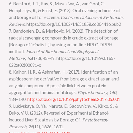
6. Bamford, J. T., Ray, S., Musekiwa, A., van Gool, C.,
Humphreys, R., & Ernst, E. (2013). Oral evening primrose oil
and borage oil for eczema.
Cochrane Database of Systematic
Reviews.
https://doi.org/10.1002/14651858.cd004416.pub2
7. Bandonien, D., & Murkovic, M. (2002). The detection of
radical scavenging compounds in crude extract of borage
(Borago officinalis L.) by using an on-line HPLC-DPPH
method.
Journal of Biochemical and Biophysical
Methods
,
53
(1-3), 45–49. https://doi.org/10.1016/s0165-
022x(02)00091-x
8. Kalhor, H. R., & Ashrafian, H. (2017). Identification of an
aspidospermine derivative from borage extract as an anti-
amyloid compound: A possible link between protein
aggregation and antimalarial drugs.
Phytochemistry
,
140
,
134–140.
https://doi.org/10.1016/j.phytochem.2017.05.001
9. Lukivskaya, O. Ya., Naruta, E., Sadovnichy, V., Kirko, S., &
Buko, V. U. (2012). Reversal of Experimental Ethanol-
induced Liver Steatosis by Borage Oil.
Phytotherapy
Research
,
26
(11), 1626–1631.