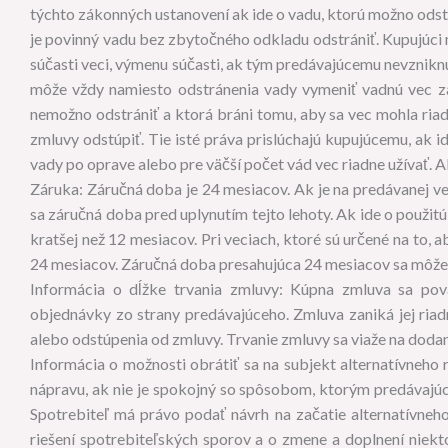
týchto zákonných ustanovení ak ide o vadu, ktorú možno odstr
je povinný vadu bez zbytočného odkladu odstrániť. Kupujúci
súčasti veci, výmenu súčasti, ak tým predávajúcemu nevznik
môže vždy namiesto odstránenia vady vymeniť vadnú vec za
nemožno odstrániť a ktorá bráni tomu, aby sa vec mohla ria
zmluvy odstúpiť. Tie isté práva prislúchajú kupujúcemu, ak i
vady po oprave alebo pre väčší počet vád vec riadne užívať. A
Záruka: Záručná doba je 24 mesiacov. Ak je na predávanej vec
sa záručná doba pred uplynutím tejto lehoty. Ak ide o použitú
kratšej než 12 mesiacov. Pri veciach, ktoré sú určené na to, 
24 mesiacov. Záručná doba presahujúca 24 mesiacov sa môže tý
Informácia o dĺžke trvania zmluvy: Kúpna zmluva sa po
objednávky zo strany predávajúceho. Zmluva zaniká jej ri
alebo odstúpenia od zmluvy. Trvanie zmluvy sa viaže na doda
Informácia o možnosti obrátiť sa na subjekt alternatívneho 
nápravu, ak nie je spokojný so spôsobom, ktorým predávajúci
Spotrebiteľ má právo podať návrh na začatie alternatívneho
riešení spotrebiteľských sporov a o zmene a doplnení niekt