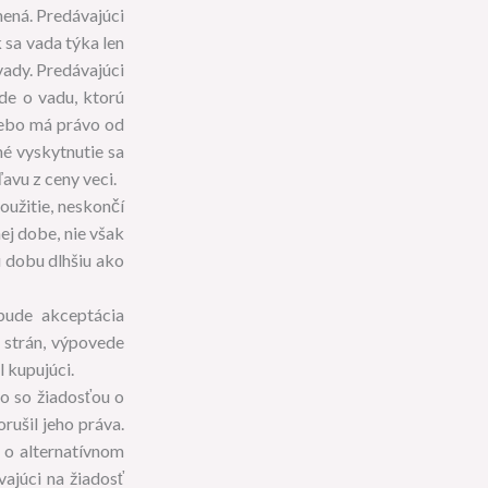
nená. Predávajúci
 sa vada týka len
vady. Predávajúci
de o vadu, ktorú
lebo má právo od
né vyskytnutie sa
avu z ceny veci.
oužitie, neskončí
ej dobe, nie však
ú dobu dlhšiu ako
bude akceptácia
 strán, výpovede
 kupujúci.
ho so žiadosťou o
rušil jeho práva.
 o alternatívnom
vajúci na žiadosť