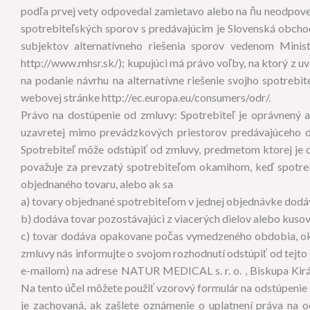
podľa prvej vety odpovedal zamietavo alebo na ňu neodpoveda
spotrebiteľských sporov s predávajúcim je Slovenská obcho
subjektov alternatívneho riešenia sporov vedenom Minis
http://www.mhsr.sk/); kupujúci má právo voľby, na ktorý z uv
na podanie návrhu na alternatívne riešenie svojho spotrebit
webovej stránke http://ec.europa.eu/consumers/odr/.
Právo na dostúpenie od zmluvy: Spotrebiteľ je oprávnený 
uzavretej mimo prevádzkových priestorov predávajúceho do
Spotrebiteľ môže odstúpiť od zmluvy, predmetom ktorej je d
považuje za prevzatý spotrebiteľom okamihom, keď spotreb
objednaného tovaru, alebo ak sa
a) tovary objednané spotrebiteľom v jednej objednávke dodá
b) dodáva tovar pozostávajúci z viacerých dielov alebo kuso
c) tovar dodáva opakovane počas vymedzeného obdobia, oka
zmluvy nás informujte o svojom rozhodnutí odstúpiť od tejt
e-mailom) na adrese NATUR MEDICAL s. r. o. , Biskupa Kirá
Na tento účel môžete použiť vzorový formulár na odstúpenie 
je zachovaná, ak zašlete oznámenie o uplatnení práva na 