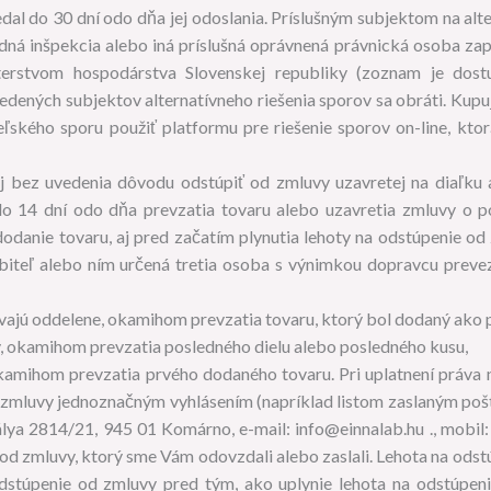
l do 30 dní odo dňa jej odoslania. Príslušným subjektom na alte
dná inšpekcia alebo iná príslušná oprávnená právnická osoba za
terstvom hospodárstva Slovenskej republiky (zoznam je dost
edených subjektov alternatívneho riešenia sporov sa obráti. Kupu
eľského sporu použiť platformu pre riešenie sporov on-line, kto
aj bez uvedenia dôvodu odstúpiť od zmluvy uzavretej na diaľku
 14 dní odo dňa prevzatia tovaru alebo uzavretia zmluvy o po
odanie tovaru, aj pred začatím plynutia lehoty na odstúpenie od
iteľ alebo ním určená tretia osoba s výnimkou dopravcu preve
vajú oddelene, okamihom prevzatia tovaru, ktorý bol dodaný ako 
v, okamihom prevzatia posledného dielu alebo posledného kusu,
mihom prevzatia prvého dodaného tovaru. Pri uplatnení práva 
o zmluvy jednoznačným vyhlásením (napríklad listom zaslaným poš
lya 2814/21, 945 01 Komárno, e-mail: info@einnalab.hu ., mobi
od zmluvy, ktorý sme Vám odovzdali alebo zaslali. Lehota na ods
odstúpenie od zmluvy pred tým, ako uplynie lehota na odstúpen