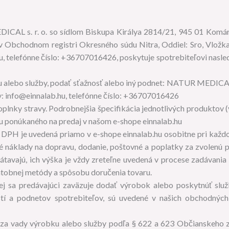
ICAL s. r. o. so sídlom Biskupa Királya 2814/21, 945 01 Komá
Obchodnom registri Okresného súdu Nitra, Oddiel: Sro, Vložka
hu, telefónne číslo: +36707016426, poskytuje spotrebiteľovi nasl
u alebo služby, podať sťažnosť alebo iný podnet: NATUR MEDICAL s
y: info@einnalab.hu, telefónne číslo: +36707016426
lnky stravy. Podrobnejšia špecifikácia jednotlivých produktov (
tu ponúkaného na predaj v našom e-shope einnalab.hu
 DPH je uvedená priamo v e-shope einnalab.hu osobitne pri kaž
é náklady na dopravu, dodanie, poštovné a poplatky za zvolenú 
rátavajú, ich výška je vždy zreteľne uvedená v procese zadávani
latobnej metódy a spôsobu doručenia tovaru.
j sa predávajúci zaväzuje dodať výrobok alebo poskytnúť služ
stí a podnetov spotrebiteľov, sú uvedené v našich obchodný
 za vady výrobku alebo služby podľa § 622 a 623 Občianskeho 