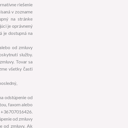
rnatívne riešenie
písaná v zozname
upný na stránke
júci je oprávnený
rá je dostupná na
 alebo od zmluvy
skytnutí služby.
 zmluvy. Tovar sa
zme všetky časti
posledný,
na odstúpenie od
tou, faxom alebo
l: +36707016426.
túpenie od zmluvy
ie od zmluvy. Ak