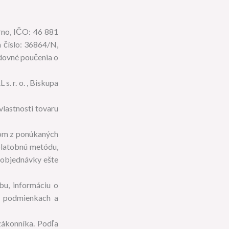
rno, IČO: 46 881
 číslo: 36864/N,
edovné poučenia o
. r. o. , Biskupa
vlastnosti tovaru
dom z ponúkaných
platobnú metódu,
a objednávky ešte
bu, informáciu o
ch podmienkach a
zákonníka. Podľa