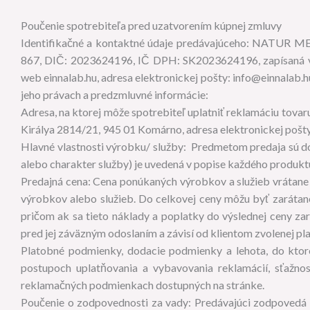
Poučenie spotrebiteľa pred uzatvorením kúpnej zmluvy
Identifikačné a kontaktné údaje predávajúceho: NATUR MED
867, DIČ: 2023624196, IČ DPH: SK2023624196, zapísaná v 
web einnalab.hu, adresa elektronickej pošty: info@einnalab.
jeho právach a predzmluvné informácie:
Adresa, na ktorej môže spotrebiteľ uplatniť reklamáciu tovar
Királya 2814/21, 945 01 Komárno, adresa elektronickej pošt
Hlavné vlastnosti výrobku/ služby: Predmetom predaja sú dop
alebo charakter služby) je uvedená v popise každého produk
Predajná cena: Cena ponúkaných výrobkov a služieb vrátane
výrobkov alebo služieb. Do celkovej ceny môžu byť zarátan
pričom ak sa tieto náklady a poplatky do výslednej ceny za
pred jej záväzným odoslaním a závisí od klientom zvolenej p
Platobné podmienky, dodacie podmienky a lehota, do ktore
postupoch uplatňovania a vybavovania reklamácií, sťažno
reklamačných podmienkach dostupných na stránke.
Poučenie o zodpovednosti za vady: Predávajúci zodpovedá