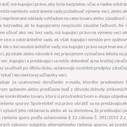
ániť, má kupujúci právo, aby bola bezplatne, včas a riadne odstrá
 môže namiesto odstránenia vady požadovať výmenu veci, alebo ak
nú neprimerané náklady vzhľadom na cenu tovaru alebo závažnosť 
 bezvadnú, ak to kupujúcemu nespôsobí závažné ťažkosti. Ak i
dne užívať ako vec bez vady, má kupujúci právo na výmenu veci a
de síce o odstrániteľné vady, ak však kupujúci nemôže pre opätov
k ide o iné neodstrániteľné vady, má kupujúci právo na primeranú zľ
i, jej obale alebo návode k nej pripojenom vyznačená lehota na p
 vec, kupujúci a predávajúci sa môžu dohodnúť aj na kratšej záručn
aby sa užívali po dlhšiu dobu, ustanovujú osobitné predpisy záručn
kať i len niektorej súčiastky veci.
važuje za uzatvorenú doručením e-mailu, ktorého predmetom 
adnym splnením alebo predčasne buď z dôvodu dohody zmluvných
nie konkrétneho tovaru, ktorý si prostredníctvom e-shopu objednal
riešenia sporov: Spotrebiteľ má právo obrátiť sa na predávajúce
 vybavil jeho reklamáciu alebo ak sa domnieva, že predávajúci po
 riešenia sporu podľa ustanovenia § 12 zákona č. 391/2015 Z.z.
orých zákonov subjektu alternatívneho riešenia sporov, ak predá