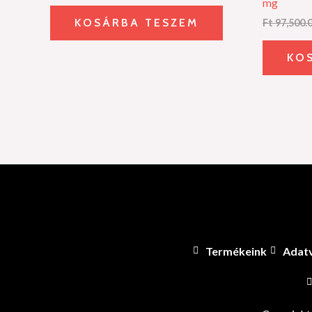
mg
KOSÁRBA TESZEM
Ft
97,500.
KO
Termékeink
Adatv