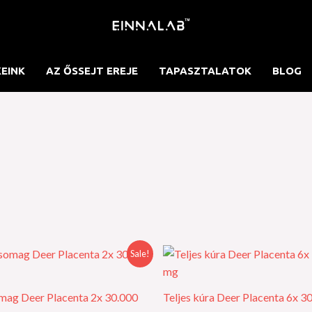
EINK
AZ ŐSSEJT EREJE
TAPASZTALATOK
BLOG
Original
Current
Original
Curr
Sale!
price
price
price
price
was:
is:
was:
is:
Ft 97,500.00.
Ft 87,750.00.
Ft 262,900.00.
Ft 23
mag Deer Placenta 2x 30.000
Teljes kúra Deer Placenta 6x 3