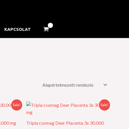
KAPCSOLAT
ent
Original
Current
Sale!
Sale!
price
price
was:
is:
6,610.00.
Ft 138,900.00.
Ft 125,010.00.
0.000 mg
Tripla csomag Deer Placenta 3x 30.000