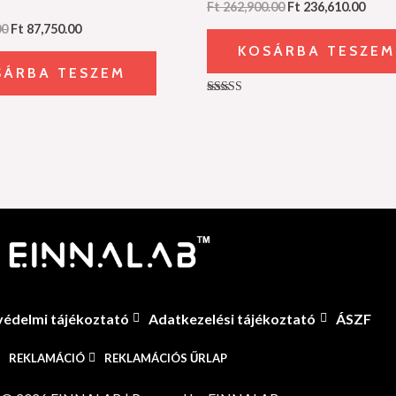
Ft
262,900.00
Ft
236,610.00
00
Ft
87,750.00
KOSÁRBA TESZEM
SÁRBA TESZEM
Értékelés:
5.00
/ 5
édelmi tájékoztató
Adatkezelési tájékoztató
ÁSZF
REKLAMÁCIÓ
REKLAMÁCIÓS ŰRLAP