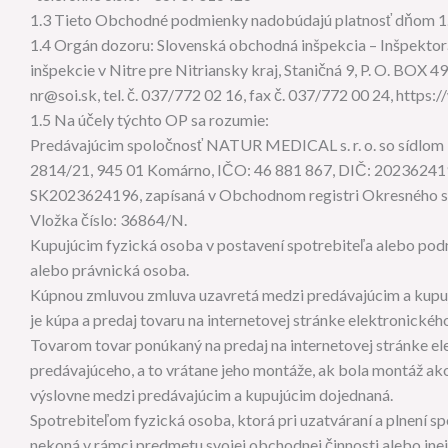
1.3 Tieto Obchodné podmienky nadobúdajú platnosť dňom 1
1.4 Orgán dozoru: Slovenská obchodná inšpekcia – Inšpektor
inšpekcie v Nitre pre Nitriansky kraj, Staničná 9, P. O. BOX 4
nr@soi.sk, tel. č. 037/772 02 16, fax č. 037/772 00 24, https
1.5 Na účely týchto OP sa rozumie:
Predávajúcim spoločnosť NATUR MEDICAL s. r. o. so sídlom 
2814/21, 945 01 Komárno, IČO: 46 881 867, DIČ: 20236241
SK2023624196, zapísaná v Obchodnom registri Okresného súd
Vložka číslo: 36864/N.
Kupujúcim fyzická osoba v postavení spotrebiteľa alebo pod
alebo právnická osoba.
Kúpnou zmluvou zmluva uzavretá medzi predávajúcim a kupu
je kúpa a predaj tovaru na internetovej stránke elektronick
Tovarom tovar ponúkaný na predaj na internetovej stránke e
predávajúceho, a to vrátane jeho montáže, ak bola montáž ak
výslovne medzi predávajúcim a kupujúcim dojednaná.
Spotrebiteľom fyzická osoba, ktorá pri uzatváraní a plnení s
nekoná v rámci predmetu svojej obchodnej činnosti alebo inej