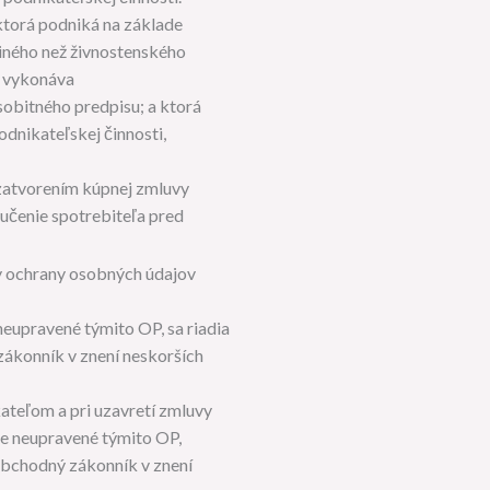
ktorá podniká na základe
iného než živnostenského
á vykonáva
obitného predpisu; a ktorá
odnikateľskej činnosti,
uzatvorením kúpnej zmluvy
oučenie spotrebiteľa pred
 ochrany osobných údajov
eupravené týmito OP, sa riadia
ákonník v znení neskorších
ateľom a pri uzavretí zmluvy
ne neupravené týmito OP,
Obchodný zákonník v znení