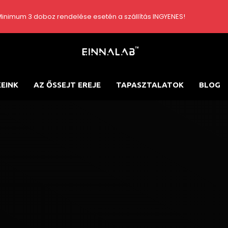
inimum 3 doboz rendelése esetén a szállítás INGYENES!
EINK
AZ ŐSSEJT EREJE
TAPASZTALATOK
BLOG