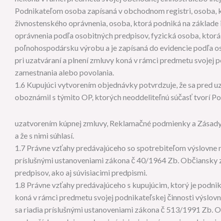
Podnikateľom osoba zapísaná v obchodnom registri, osoba, 
živnostenského oprávnenia, osoba, ktorá podniká na základe 
oprávnenia podľa osobitných predpisov, fyzická osoba, ktor
poľnohospodársku výrobu a je zapísaná do evidencie podľa os
pri uzatváraní a plnení zmluvy koná v rámci predmetu svojej p
zamestnania alebo povolania.
1.6 Kupujúci vytvorením objednávky potvrdzuje, že sa pred 
oboznámil s týmito OP, ktorých neoddeliteľnú súčasť tvorí P
uzatvorením kúpnej zmluvy, Reklamačné podmienky a Zásady
a že s nimi súhlasí.
1.7 Právne vzťahy predávajúceho so spotrebiteľom výslovne n
príslušnými ustanoveniami zákona č 40/1964 Zb. Občiansky z
predpisov, ako aj súvisiacimi predpismi.
1.8 Právne vzťahy predávajúceho s kupujúcim, ktorý je podnik
koná v rámci predmetu svojej podnikateľskej činnosti výslov
sa riadia príslušnými ustanoveniami zákona č 513/1991 Zb. 