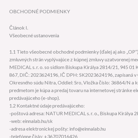
OBCHODNÉ PODMIENKY
Článok I.
Všeobecné ustanovenia
1.1 Tieto všeobecné obchodné podmienky (ďalej aj ako „OP“)
zmluvných strán vyplývajúce z kúpnej zmluvy uzatvorenej 
MEDICAL s. r. o. so sídlom Biskupa Királya 2814/21, 945 01
867, DIČ: 2023624196, IČ DPH: SK2023624196, zapísaná v
Okresného súdu Nitra, Oddiel: Sro, Vložka číslo: 36864/N a k
predmetom je kúpa a predaj tovaru na internetovej stránke 
predávajúceho (e-shop).
1.2 Kontaktné údaje predávajúceho:
-poštová adresa: NATUR MEDICAL s. r. o., Biskupa Királya 
-web: einnalab.hu/sk
-adresa elektronickej pošty: info@einnalab.hu
-telefónne číslo: +36707016426