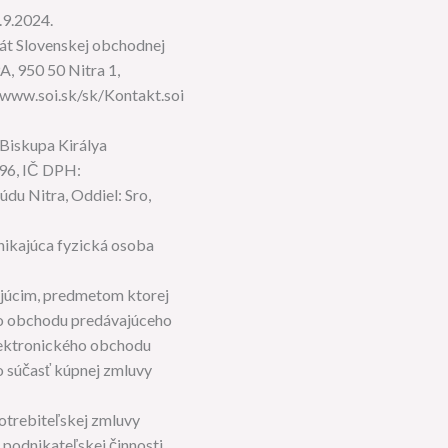
.9.2024.
át Slovenskej obchodnej
9A, 950 50 Nitra 1,
://www.soi.sk/sk/Kontakt.soi
Biskupa Királya
96, IČ DPH:
u Nitra, Oddiel: Sro,
nikajúca fyzická osoba
júcim, predmetom ktorej
ého obchodu predávajúceho
lektronického obchodu
o súčasť kúpnej zmluvy
potrebiteľskej zmluvy
 podnikateľskej činnosti.